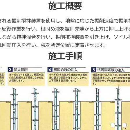
施工概要
される掘削撹拌装置を使用し、地盤に応じた掘削速度で掘削
下反復作業を行い、根固め液を掘削先端から上方に押し上げ
しながら撹拌混合を行い、掘削撹拌装置を引き上げ、ソイル
は回転圧入を行い、杭を所定位置に定着させます。
施工手順