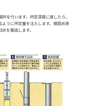
撹拌を行います。
所定深度に達したら、
るように所定量を注入します。根固め液
柱状を築造します。