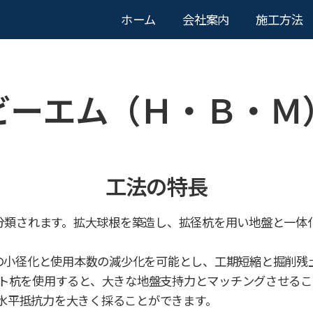
ホーム
会社案内
施工方法
ビーエム（Ｈ・Ｂ・Ｍ
工法の特長
分類されます。拡大球根を築造し、拡径杭を用い地盤と一体
の小径化と使用本数の減少化を可能とし、工期短縮と掘削残
リート杭を使用すると、大きな地盤支持力とマッチングさせる
、水平抵抗力を大きく採ることができます。