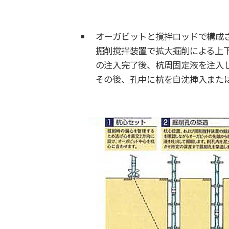
オーガビットと撹拌ロッドで構成
掘削撹拌装置で拡大掘削による上
の注入完了後、杭周固定液を注入
その後、孔中に杭を自沈挿入また